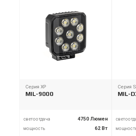
Серия XP
Серия S
MIL-9000
MIL-
 Люмен
4750 Люмен
светоотдача
светоотд
90 Вт
62 Вт
мощность
мощност