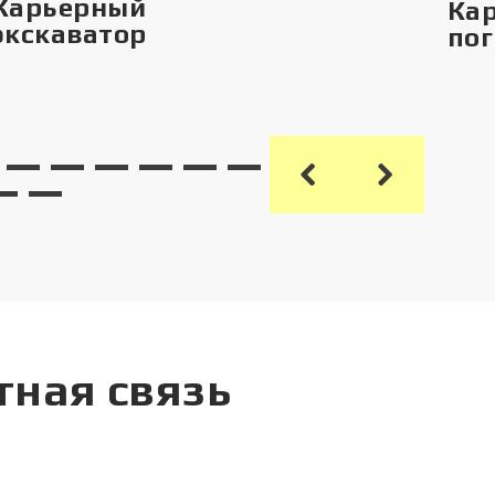
Карьерный
Ка
экскаватор
пог
тная связь