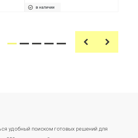
в наличии
в на
ся удобный поиском готовых решений для