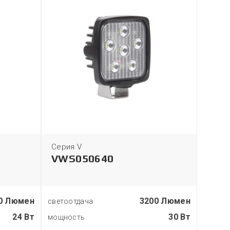
Серия V
Серия
VWS050640
PHB
0 Люмен
3200 Люмен
светоотдача
светоо
24 Вт
30 Вт
мощность
мощно