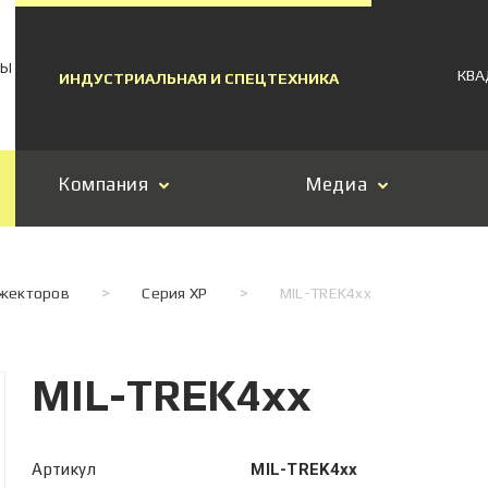
МЫ
КВА
ИНДУСТРИАЛЬНАЯ И СПЕЦТЕХНИКА
Компания
Медиа
ожекторов
>
Серия XP
>
MIL-TREK4xx
MIL-TREK4xx
Артикул
MIL-TREK4xx