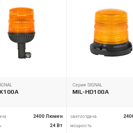
IGNAL
Серия SIGNAL
DX100A
MIL-HD100A
2400 Люмен
240
ача
светоотдача
24 Вт
ь
мощность