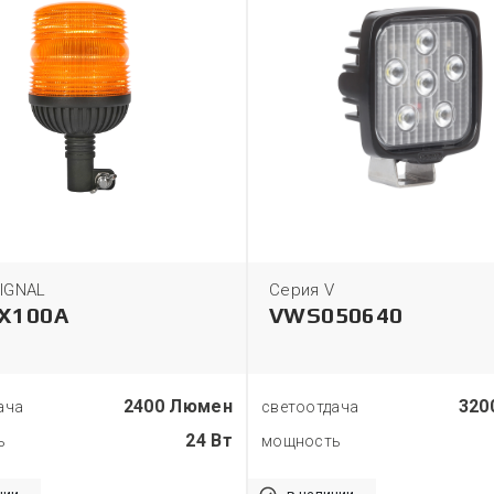
IGNAL
Серия V
DX100A
VWS050640
2400 Люмен
320
ача
светоотдача
24 Вт
ь
мощность