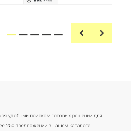
в наличии
в на
ся удобный поиском готовых решений для
ее 250 предложений в нашем каталоге.