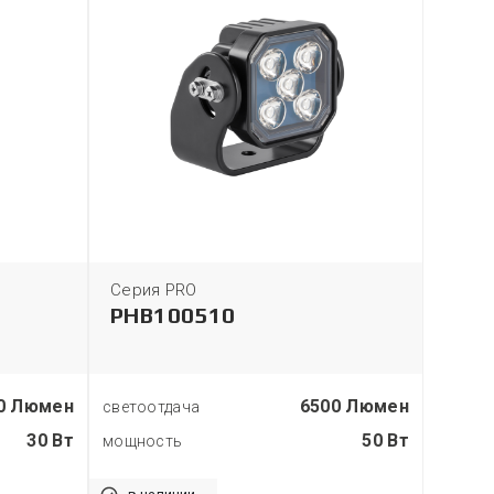
Серия PRO
Серия
PHB100510
BLB
0 Люмен
6500 Люмен
светоотдача
светоо
30 Вт
50 Вт
мощность
мощно