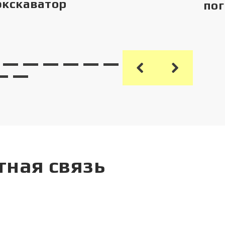
экскаватор
пог
тная связь