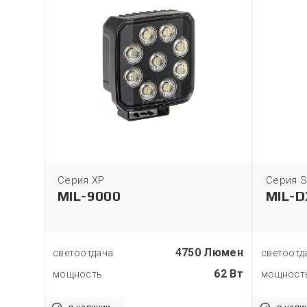
Серия XP
Серия S
MIL-9000
MIL-
 Люмен
4750 Люмен
светоотдача
светоотд
420 Вт
62 Вт
мощность
мощност