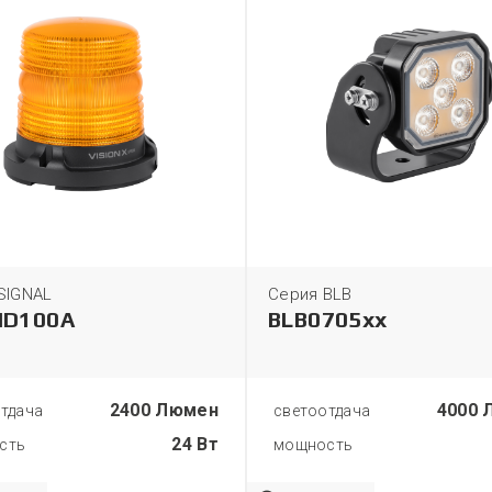
SIGNAL
Серия BLB
HD100A
BLB0705xx
2400 Люмен
4000 
тдача
светоотдача
24 Вт
сть
мощность