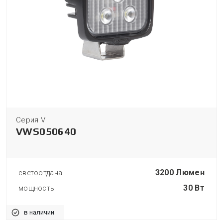
Серия V
VWS050640
3200 Люмен
светоотдача
30 Вт
мощность
в наличии