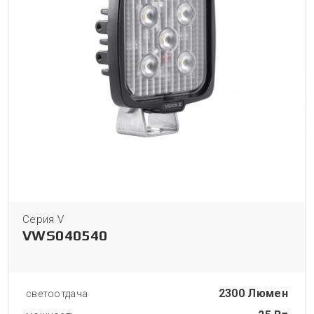
Серия V
VWS040540
2300 Люмен
светоотдача