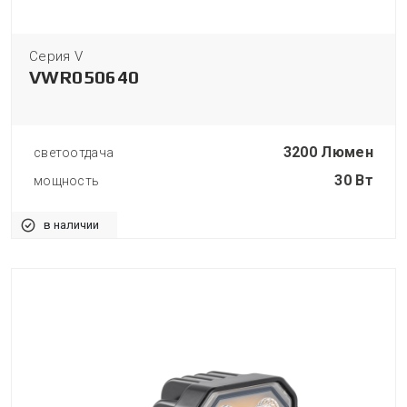
Серия V
VWR050640
3200 Люмен
светоотдача
30 Вт
мощность
в наличии