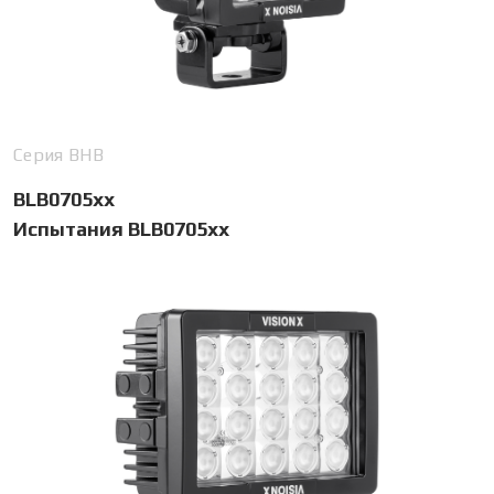
Серия BHB
BLB0705xx
Испытания BLB0705xx