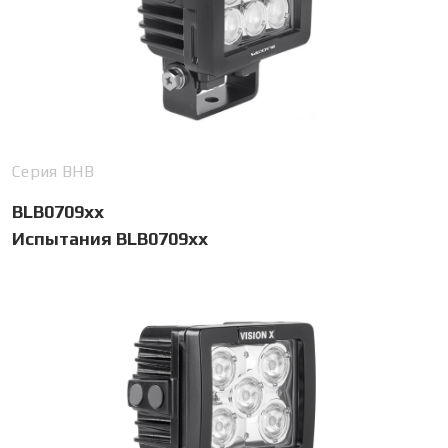
Серия BHB
BLB0709xx
Испытания BLB0709xx