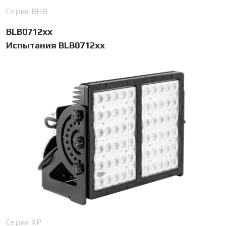
Серия BHB
BLB0712xx
Испытания BLB0712xx
Серия XP