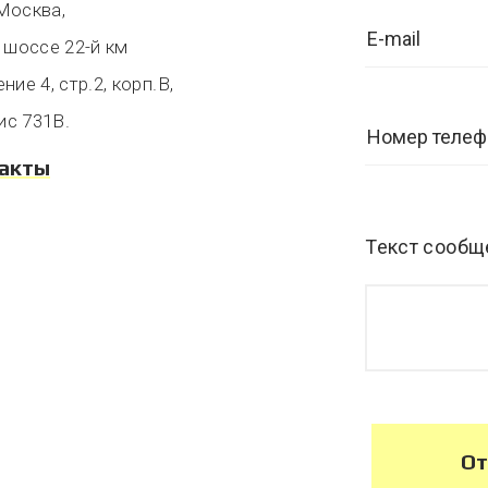
 Москва,
 шоссе 22-й км
ие 4, стр.2, корп.В,
ис 731В.
такты
Текст сообщ
От