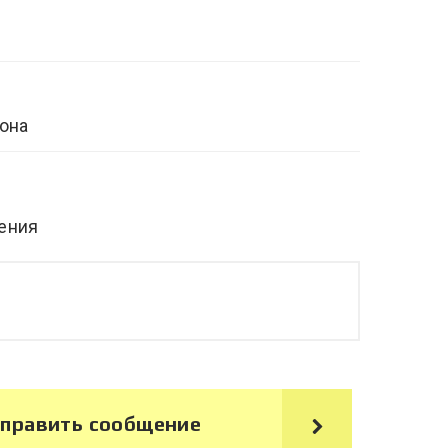
ения
править сообщение