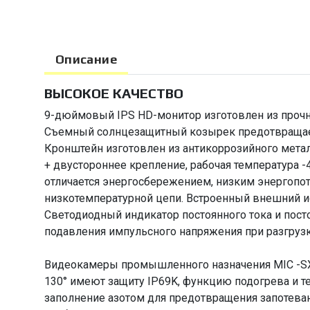
Описание
ВЫСОКОЕ КАЧЕСТВО
9-дюймовый IPS HD-монитор изготовлен из прочно
Съемный солнцезащитный козырек предотвращает 
Кронштейн изготовлен из антикоррозийного метал
+ двустороннее крепление, рабочая температура -
отличается энергосбережением, низким энергопо
низкотемпературной цепи. Встроенный внешний ис
Светодиодный индикатор постоянного тока и пост
подавления импульсного напряжения при разгрузк
Видеокамеры промышленного назначения MIC -SX и
130° имеют защиту IP69K, функцию подогрева и 
заполнение азотом для предотвращения запотеван