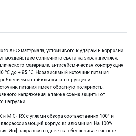
го АБС-материала, устойчивого к ударам и коррозии.
воздействие солнечного света на экран дисплея.
лического материала, антисейсмическая конструкция
40 ℃ до + 85 ℃. Независимый источник питания
треблением и стабильной конструкцией
точник питания имеет обратную полярность.
оянного напряжения, а также схема защиты от
е нагрузки.
 MIC- RX с углами обзора соотвественно 100° и
теплорассеивающий корпус из алюминия. На 100%
ия. Инфракрасная подсветка обеспечивает четкое