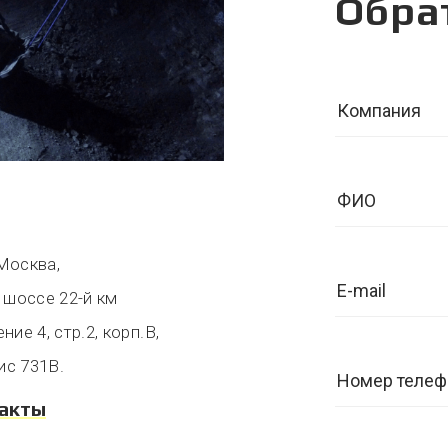
Обра
 Москва,
 шоссе 22-й км
ие 4, стр.2, корп.В,
ис 731В.
такты