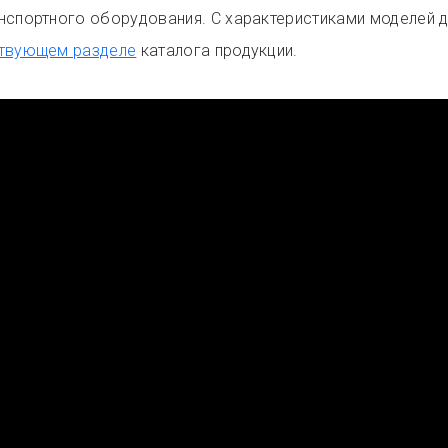
нспортного оборудования. С характеристиками моделей 
твующем разделе
каталога продукции.