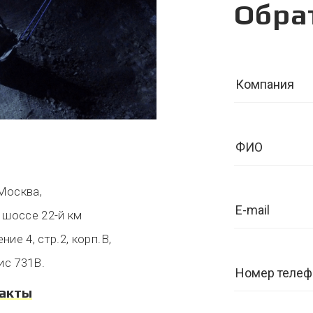
Обра
 Москва,
 шоссе 22-й км
ие 4, стр.2, корп.В,
ис 731В.
такты