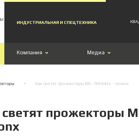
МЫ
КВА
ИНДУСТРИАЛЬНАЯ И СПЕЦТЕХНИКА
Компания
Медиа
жекторы
>
Как светят прожекторы MIL-TREK4xx - visionx
 светят прожекторы M
ionx