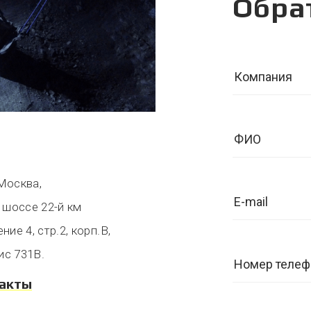
Обра
 Москва,
 шоссе 22-й км
ие 4, стр.2, корп.В,
ис 731В.
такты