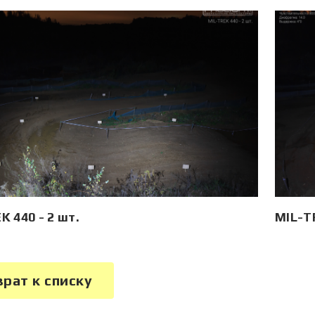
K 440 - 2 шт.
MIL-TR
врат к списку