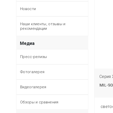
Новости
Наши клиенты, отзывы и
рекомендации
Медиа
Пресс-релизы
Фотогалерея
Серия XP
Серия 
MIL-TREK6xx
MIL-90
Видеогалерея
Обзоры и сравнения
Люмен
светоотдача
3200 Люмен
свето