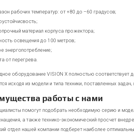
зон рабочих температур: от +80 до –60 градусов;
оустойчисвость;
опрочный материал корпуса прожектора;
ность освещения до 100 метров;
ое энергопотребление;
та от перегрева.
дное оборудование VISION X полностью соответствует 
ся исходя из модели и типа техники, поставленных задач,
мущества работы с нами
циалисты помогут подобрать необходимую серию и моде
снащения, а также технико-экономический просчет внедр
кий отдел нашей компании подберет наиболее оптимальны