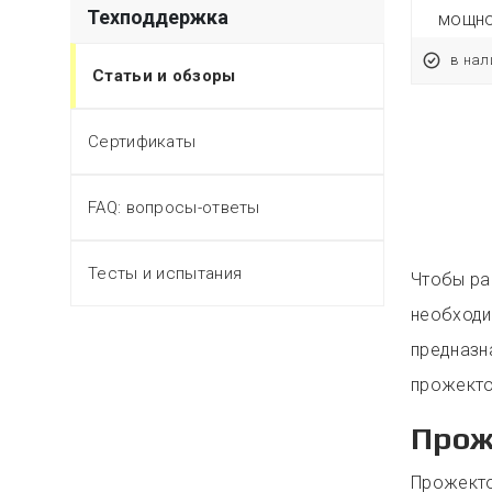
Техподдержка
50 Вт
мощность
30 Вт
мощн
в наличии
в нал
Статьи и обзоры
Сертификаты
FAQ: вопросы-ответы
Тесты и испытания
Чтобы ра
необходи
предназн
прожекто
Прож
Прожекто