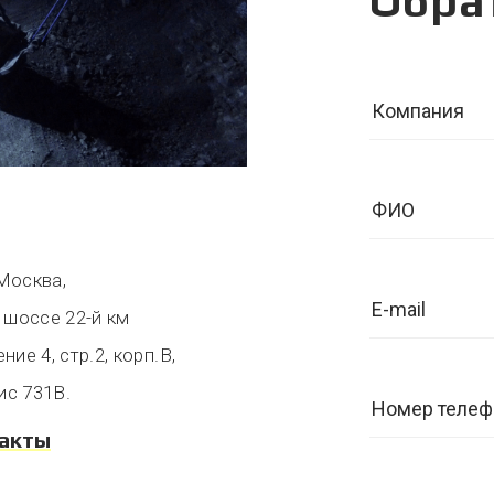
Обра
 Москва,
 шоссе 22-й км
ие 4, стр.2, корп.В,
ис 731В.
такты