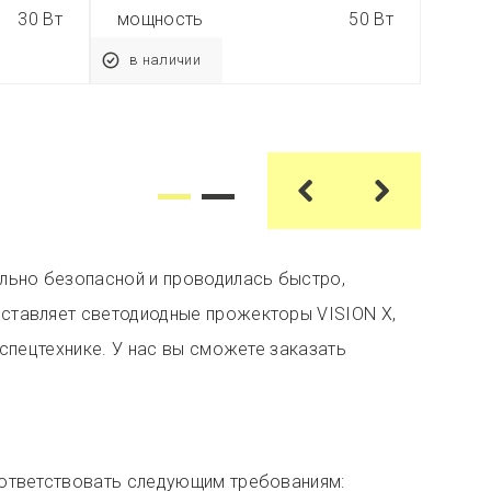
30 Вт
мощность
50 Вт
мощ
в наличии
в н
льно безопасной и проводилась быстро,
ставляет светодиодные прожекторы VISION X,
спецтехнике. У нас вы сможете заказать
оответствовать следующим требованиям: