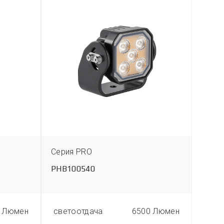
Серия PRO
Сери
PHB100540
MIL-
 Люмен
светоотдача
6500 Люмен
свет