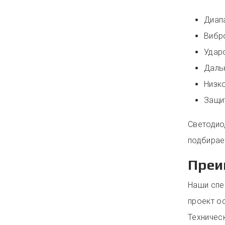
Диапа
Вибр
Удар
Даль
Низк
Защи
Светодио
подбирает
Преи
Наши спе
проект о
Техничес