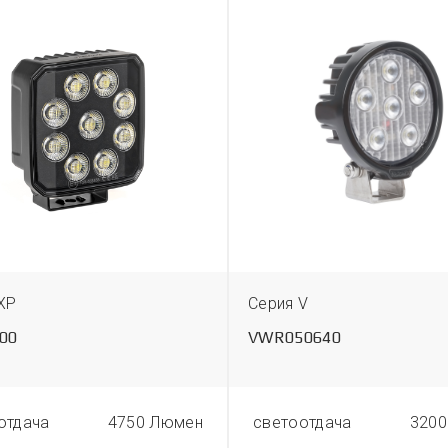
XP
Серия V
00
VWR050640
отдача
4750 Люмен
светоотдача
3200